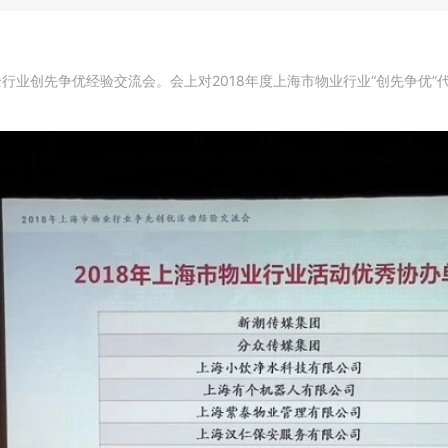
全行业创先争优经验交流会。会上对2018年度上海市物业行业“创先争优”代