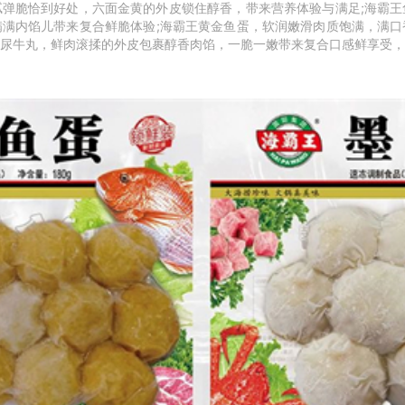
腻弹脆恰到好处，六面金黄的外皮锁住醇香，带来营养体验与满足
;
海霸王
满满内馅儿带来复合鲜脆体验
;
海霸王黄金鱼蛋，软润嫩滑肉质饱满，满口
尿牛丸，鲜肉滚揉的外皮包裹醇香肉馅，一脆一嫩带来复合口感鲜享受，