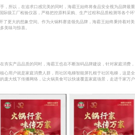
手，所以，在追求口感完美的同时，海霸王始终将食品安全视为品牌最重
国际级工厂检验仪器，严格把控原料采购、生产过程和品质检测等各个环
开了更大的想象空间。作为火锅料赛道领先品牌，海霸王始终秉持着对美
多美味与惊喜。
在夯实产品品质的同时，海霸王也在不断加码品牌建设，针对家庭消费，
核心用户就是家庭消费人群，而社区电梯智能屏扎根于社区电梯，这是全
的庞大线下传播网络，让火锅美食可以快速覆盖家庭场景，走进千家万户