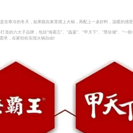
是在寒冷的冬天，如果能在家里摆上火锅，再配上一桌好料，温暖的感受
心打造的六大子品牌，包括
“
海霸王
”
、
“
鱻宴
”
、
“
甲天下
”
、
“
黑珍猪
”
、
“
一朝
需求，在家轻松实现火锅自由
!