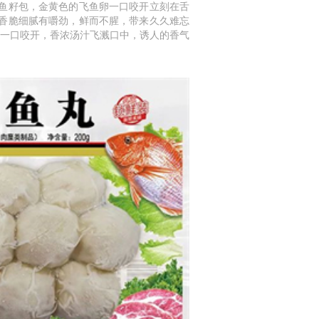
鱼籽包，金黄色的飞鱼卵一口咬开立刻在舌
香脆细腻有嚼劲，鲜而不腥，带来久久难忘
一口咬开，香浓汤汁飞溅口中，诱人的香气