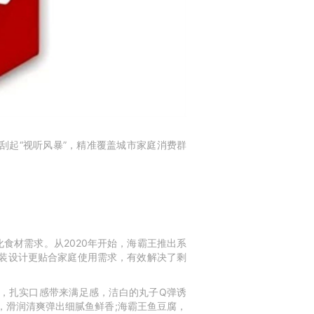
刮起
“
视听风暴
”
，精准覆盖城市家庭消费群
化食材需求。从
2020
年开始，海霸王推出系
装设计更贴合家庭使用需求，有效解决了剩
，扎实口感带来满足感，洁白的丸子
Q
弹诱
，滑润清爽弹出细腻鱼鲜香
;
海霸王鱼豆腐，