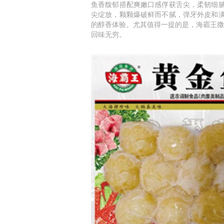
鱼香馥郁搭配爽嫩口感俘获舌尖，柔韧细
尖绽放，颗颗爆破鲜而不腻，弹牙外皮和
的醇香体验。尤其值得一提的是，海霸王撒
回味无穷。