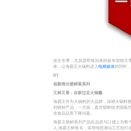
抓住冬季，尤其是即将到来的新年营销大
体，让海霸王火锅料进入
电梯媒体
的同时，
01
创新推出锁鲜装系列
又鲜又香，在家过足火锅瘾
海霸王作为火锅料的大品牌，深耕火锅料
列锁鲜产品，一方面，真空锁鲜技术阻隔
余食品品质下降问题。
海霸王锁鲜系列产品在品质与口感上为整
人
;
海霸王鲜鱼丸，采用传统潮汕工艺拍打