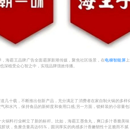
季，海霸王品牌广告全面霸屏新潮传媒，聚焦社区场景，在
电梯智能屏
上
也深植受众心智之中，实现品牌强效传播。
赛道几十载，不断推出创新产品，充分满足了消费者在家自制火锅的多样
空气和水汽，保持食品的新鲜度和食用口感
;
另一方面，锁鲜装的小容量包
个火锅料行业树立了新的标杆。比如，海霸王墨鱼丸，爽口多汁香脆美味
成胶状，鱼糜含量高达
65%
，圆润厚实的肉感多汁香嫩韧性十足脆而不腻