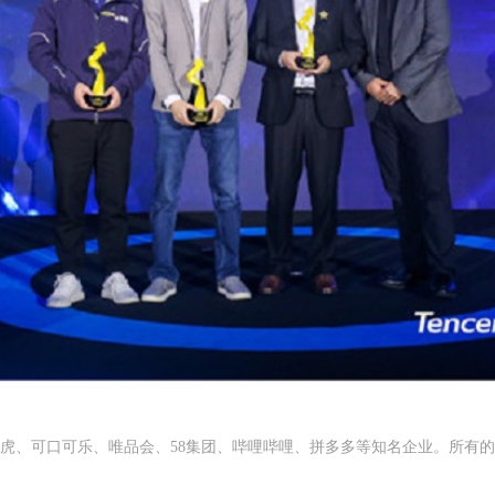
虎、可口可乐、唯品会、58集团、哔哩哔哩、拼多多等知名企业。所有的