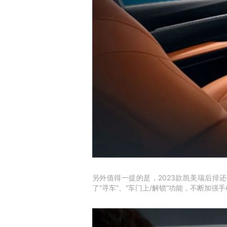
另外值得一提的是，2023款凯美瑞后排还
了“寻车”、“车门上/解锁”功能，不断加