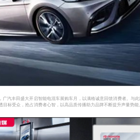
年5月，广汽丰田盛大开启智能电混车展购车月，以满格诚意回馈消费者。与
渗透目标受众，抢占消费者心智，以高品质传播助力品牌不断提升声量势能