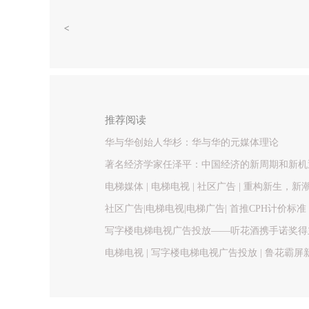
推荐阅读
华与华创始人华杉：华与华的元媒体理论
著名经济学家任泽平：中国经济的新周期和新机
电梯媒体 | 电梯电视 | 社区广告 | 重构新生
社区广告|电梯电视|电梯广告| 首推CPH计价
写字楼电梯电视广告投放——听花酒携手诺奖得
翼”全场景引爆
电梯电视 | 写字楼电梯电视广告投放 | 鲁花
供“鲁花方案”