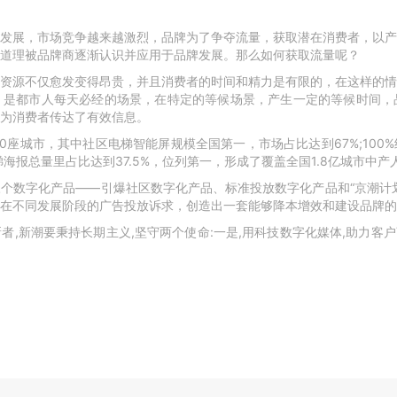
发展，市场竞争越来越激烈，品牌为了争夺流量，获取潜在消费者，以产
道理被品牌商逐渐认识并应用于品牌发展。那么如何获取流量呢？
资源不仅愈发变得昂贵，并且消费者的时间和精力是有限的，在这样的情
，是都市人每天必经的场景，在特定的等候场景，产生一定的等候时间，
为消费者传达了有效信息。
10座城市，其中社区电梯智能屏规模全国第一，市场占比达到67%;10
梯海报总量里占比达到37.5%，位列第一，形成了覆盖全国1.8亿城市中
个数字化产品——引爆社区数字化产品、标准投放数字化产品和“京潮计
在不同发展阶段的广告投放诉求，创造出一套能够降本增效和建设品牌的
,新潮要秉持长期主义,坚守两个使命:一是,用科技数字化媒体,助力客户