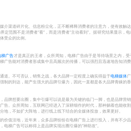
媒介渠道碎片化、信息粉尘化，正不断稀释消费者的注意力，使有效触达
界定范围不是消费者“看”，而是消费者“主动看到”。据研究结果显示，电
体受众的比例。
电梯广告
才是真正的王者，众所周知，电梯广告由于是等待场景之内，受
梯广告能对消费者形成集中且高频次的传播，可以强烈且迅速地告知消费
通道。不可否认，销售之战，各大品牌一定程度上确实得益于
电梯媒体
广
强制的到达，能产生强大的品牌引爆力，因此一直都是各大品牌青睐的香
，品牌想要出圈，集中引爆可以说是最为关键的临门一脚，也是品牌营销
广告。众所周知，互联网已经进入了深耕细作的时代，那种躺着也能收割
分地，不如扩大阵地，进行线上线下结合的全媒体投放，效果更好。
的价值洼地，近年来，众多品牌纷纷在电梯广告上进行投入，并有不少品
，电梯广告可以称得上是品牌实现出圈引爆的“神助攻”。