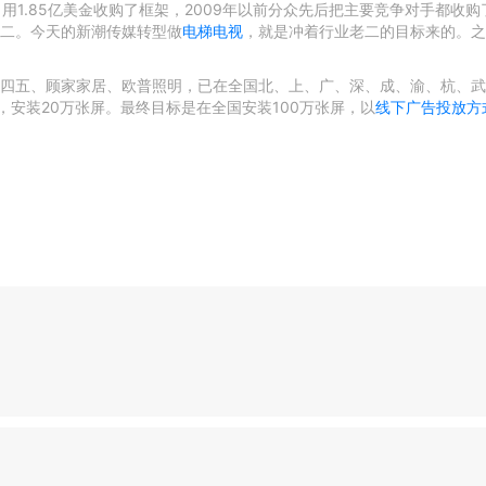
，用1.85亿美金收购了框架，2009年以前分众先后把主要竞争对手都收购
二。今天的新潮传媒转型做
电梯电视
，就是冲着行业老二的目标来的。之
四五、顾家家居、欧普照明，已在全国北、上、广、深、成、渝、杭、武
亿，安装20万张屏。最终目标是在全国安装100万张屏，以
线下广告投放方