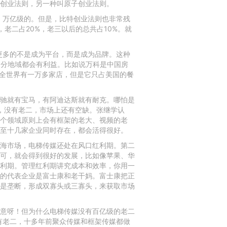
创业法则，另一种叫原子创业法则。
、万亿级的。但是，比特创业法则也非常残
老二占20%，老三以后的总共占10%。就
更多的不是成为平台，而是成为品牌。这种
细分地域都会有利益。比如说万科是中国房
在全世界有一万多家店，但是它只占美国的餐
驰就有宝马，有阿迪达斯就有耐克。哪怕是
，没有老二，市场上还有空缺。张继学认
个领域原则上会有框架的老大、视频的老
至十几家企业同时存在，都会活得很好。
海市场，电梯传媒还处在风口红利期。第二
可，就会得到很好的发展，比如像苹果、华
利期。管理红利期讲究成本和效率，你用一
的代表企业是富士康和老干妈。富士康把正
是垄断，形成双寡头或三寡头，来获取市场
生意呀！但为什么电梯传媒没有百亿级的老二
有老二，十多年前聚众传媒和框架传媒都做