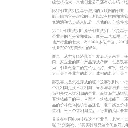
经做得很大，其他创业公司还有机会吗？张
比特创业法则是基于虚拟的互联网的创业，
酷，因为它是虚拟的，所以没有时间和地域概
像滴滴和优步起来以后，其他的打车软件就
第二种创业法则叫原子创业法则，它是基于
企业讲的不是零和效应，而是二八原理，也
地产行业的老大，有3000多亿产值，2
饮业7000万美金中的5%。
而且，从世界经济几百年发展历史来看，任
同一家企业的两个产品形成垄断，也是双寡
为，创业做老二的定位也很好。何况，这个
大，甚至是北京的老大、成都的老大，甚至
那双寡头是怎么形成的呢？这要说到每个行
个红利期是技术红利期，当参与者增多，进
为都是技术红利期的企业。而红海市场继续
百块钱能干的事，人家八十块钱就能干，还
品的价格做得比仿冒品还低，老干妈是价格
红利。当三个红利期过后，行业的风口会重
目前在中国电梯传媒这个行业里，老大当仁
呢？张继学说：“其实我研究这个问题好几