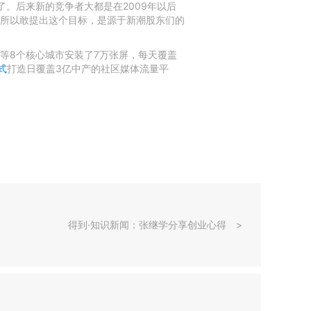
了。后来新的竞争者大都是在2009年以后
所以敢提出这个目标，是源于新潮股东们的
等8个核心城市安装了7万张屏，每天覆盖
式
打造日覆盖3亿中产的社区媒体流量平
得到·知识新闻：张继学分享创业心得