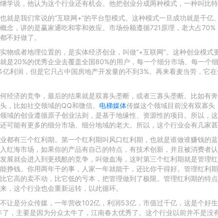
继学说，他认为这个行业还有机会。他把创业分成两种模式，一种叫比特
也就是我们常说的“互联网+”的平台型模式。这种模式一旦成功就是千亿
念，讲的是赢家通吃和零和效应。市场份额遵循721原理，老大占70%，
都不好做了。
实物或者地理位置的，是实体经济创业，叫做“+互联网”。这种创业模式
就是20%的优秀企业去覆盖全国80%的用户，每一个细分市场、每一个
00多亿利润，但是它只占中国房地产开发量的不到3%。再来看麦当劳，它
何经济的竞争，最后的结果就是双寡头垄断，或者三寡头垄断。比如有奔
头，比如社交领域的QQ和微信。
电梯媒体
传媒这个领域目前没有双寡头
领域的创业遵循原子创业法则，是基于地缘性、资源性的项目。所以，这
还可能有更多的细分市场、细分地域的老大。所以，这个行业会有几家甚
业都有三个红利期。第一个红利期叫风口红利期，也就是谁做谁赚钱的蓝
入红海市场，如果你的产品有自己的特点，有技术创新，并且被消费者认
发展就会进入到更残酷的竞争，叫做血海，这时第三个红利期就是管理红
能挣钱。你用两年干的事，人家一年就能干，还比你干得好。管理红利期
比它高的卖不动，比它低的亏本，把管理做到了极限。管理红利期的特点
来，这个行业也会重新运转，以此循环。
不让是分众传媒，一年营收102亿，利润53亿，市值过千亿，这是个好
年了，主要是因为分众太牛了，江南春太优秀了。这个行业以前并不是没