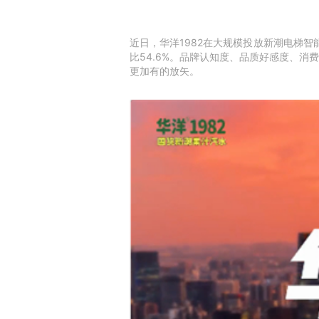
近日，华洋1982在大规模投放新潮电梯智
比54.6%。品牌认知度、品质好感度、消
更加有的放矢。