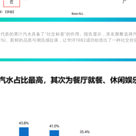
为代表的果汁汽水具备了“社交标签”的作用。报告显示，亲友聚餐选择
日庆祝(41%)。新鲜的品质与潮流感拉满，让华洋1982成功创造出了一种