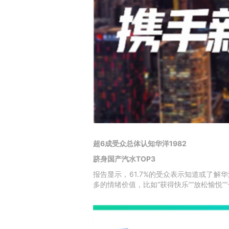
超6成受众总体认知华洋1982
跻身国产汽水TOP3
报告显示，61.7%的受众表示知道或了解
多的情绪价值，比如“获得快乐”“放松愉悦