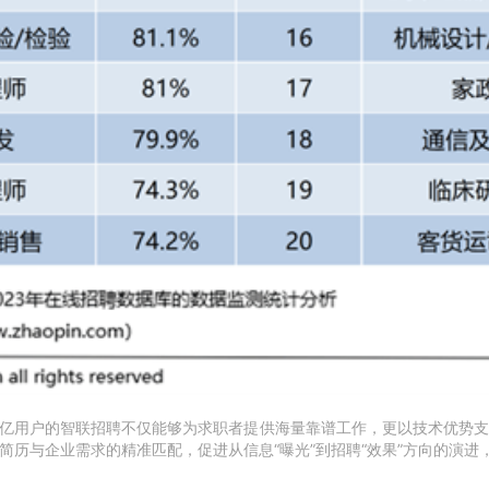
2.9亿用户的智联招聘不仅能够为求职者提供海量靠谱工作，更以技术优势
简历与企业需求的精准匹配，促进从信息“曝光”到招聘“效果”方向的演