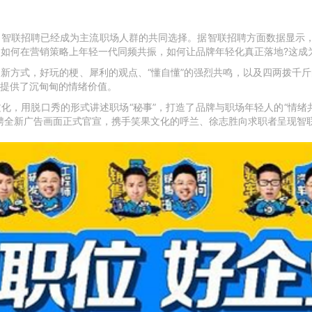
智联招聘已经成为主流职场人群的共同选择。据智联招聘方面数据显示，
。如何在营销策略上年轻一代同频共振，如何让品牌年轻化真正落地?这成
新方式，好玩的梗、犀利的观点、“懂自懂”的强烈共鸣，以及四两拨千
提供了沉甸甸的情绪价值。
化，用脱口秀的形式讲述职场“秘事”，打造了品牌与职场年轻人的“情绪
招聘全新广告画面正式官宣，携手笑果文化的呼兰、徐志胜向求职者呈现智联