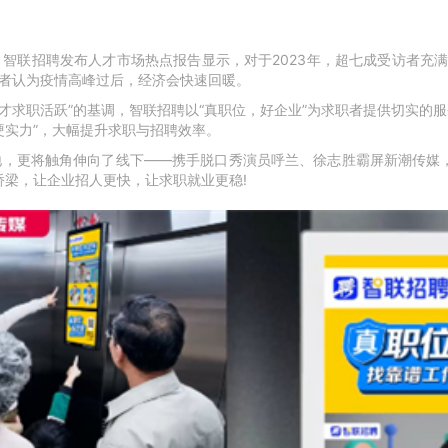
智联招聘发布人才市场热点报告显示，对于2023年，超七成受访者充满信
访者认为疫情高峰过后，经济会快速回暖。
人才求职活跃”的基调，智联招聘以“真职位，好企业”为求职者提供切实
硬实力”，大幅提升求职与招聘效率。
，更将触角伸向了线下——携手脱口秀演员呼兰、徐志胜霸屏新潮传媒，
桥梁，让企业招人更快，让求职就业更稳!